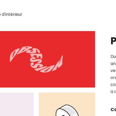
 d'intérieur
P
Du
an
ve
or
co
a 
Ca